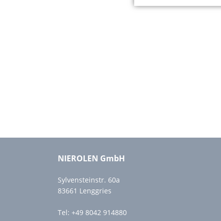
NIEROLEN GmbH
Sylvensteinstr. 60a
83661 Lenggries
Tel:
+49 8042 914880