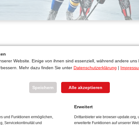
uktkatalog
gen
nserer Website. Einige von ihnen sind essenziell, während andere uns 
rbessern. Mehr dazu finden Sie unter
Datenschutzerklärung
|
Impress
nserem aktuellen
enfrei eine gedruckte
Speichern
Alle akzeptieren
Erweitert
ces und Funktionen ermöglichen,
Drittanbieter wie browser-update.org
ng, Servicekontinuität und
erweiterte Funktionen auf unserer Web