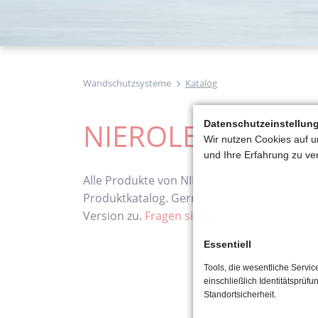
Wandschutzsysteme
Katalog
NIEROLEN | Prod
Datenschutzeinstellun
Wir nutzen Cookies auf u
und Ihre Erfahrung zu ve
Alle Produkte von NIEROLEN finden sie in u
Produktkatalog. Gerne senden wir auch kost
Version zu.
Fragen sie hierzu gerne an.
Essentiell
Tools, die wesentliche Servi
einschließlich Identitätsprüfu
Standortsicherheit.