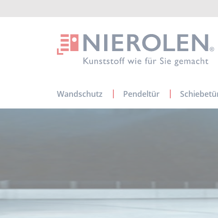
Navigation
Wandschutz
Pendeltür
Schiebetü
überspringen