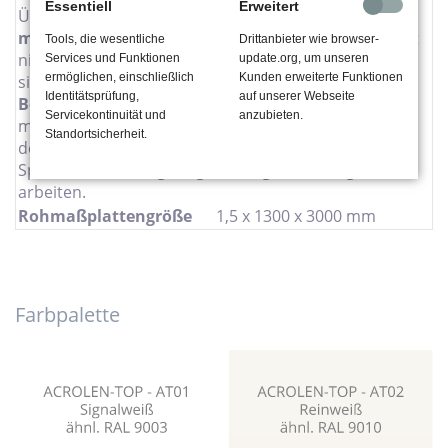
Essentiell
Erweitert
Überhitzung durch langsamen Vorschub vermeiden.
mechanische Bearbeitung:
Drehen und Formen mit
Tools, die wesentliche
Drittanbieter wie browser-
niedriger Bearbeitungsgeschwindigkeit, dadurch
Services und Funktionen
update.org, um unseren
ermöglichen, einschließlich
Kunden erweiterte Funktionen
sichere Abführung von Spänen
Identitätsprüfung,
auf unserer Webseite
Bohren:
Einsatz herkömmlicher Bohrgeräte, wegen
Servicekontinuität und
anzubieten.
möglicher starker Erwärmung auf sichere Abführung
Standortsicherheit.
der
Späne achten. Mit geringer Bohrgeschwindigkeit
arbeiten.
Rohmaßplattengröße
1,5 x 1300 x 3000 mm
Farbpalette