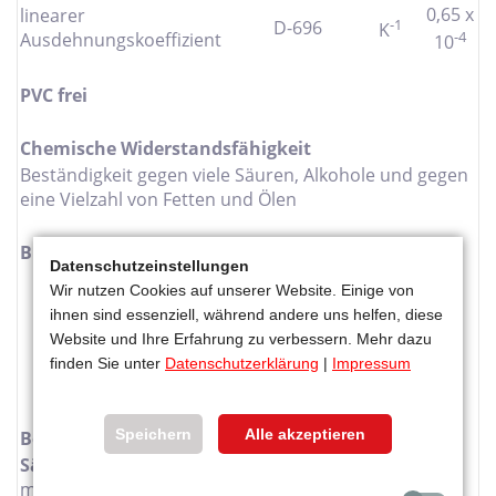
0,65 x
linearer
-1
D-696
K
-4
Ausdehnungskoeffizient
10
PVC frei
Chemische Widerstandsfähigkeit
Beständigkeit gegen viele Säuren, Alkohole und gegen
eine Vielzahl von Fetten und Ölen
Brennbarkeitsklasse
Datenschutzeinstellungen
EN 13501
B, s1, d0
Wir nutzen Cookies auf unserer Website. Einige von
DIN 4102
B-1
ihnen sind essenziell, während andere uns helfen, diese
BS 476/7
Klasse 1
Website und Ihre Erfahrung zu verbessern. Mehr dazu
NSP 92501 ,5
M-2
finden Sie unter
Datenschutzerklärung
|
Impressum
ASTM E-84
Klasse A
Speichern
Alle akzeptieren
Bearbeitung
Sägen:
Zähne von Band- und Kreissägen mit
minimaler Schränkung, ca. 8-10 Zähne/Zoll;