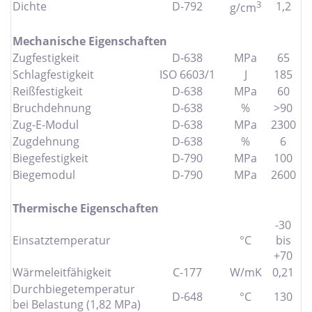
3
Dichte
D-792
1,2
g/cm
Mechanische Eigenschaften
Zugfestigkeit
D-638
MPa
65
Schlagfestigkeit
ISO 6603/1
J
185
Reißfestigkeit
D-638
MPa
60
Bruchdehnung
D-638
%
>90
Zug-E-Modul
D-638
MPa
2300
Zugdehnung
D-638
%
6
Biegefestigkeit
D-790
MPa
100
Biegemodul
D-790
MPa
2600
Thermische Eigenschaften
-30
Einsatztemperatur
°C
bis
+70
Wärmeleitfähigkeit
C-177
W/mK
0,21
Durchbiegetemperatur
D-648
°C
130
bei Belastung (1,82 MPa)