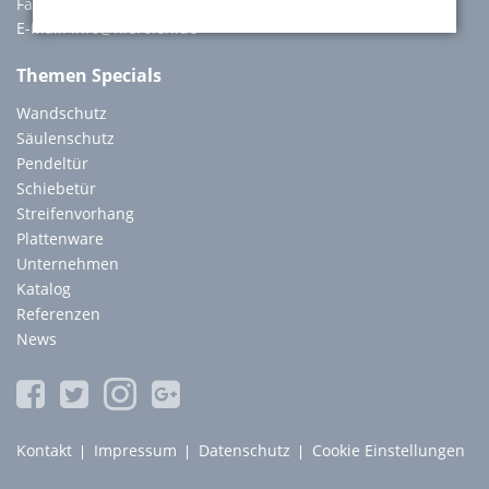
Fax: +49 8042 914888
E-Mail:
info@nierolen.de
Themen Specials
Wandschutz
Säulenschutz
Pendeltür
Schiebetür
Streifenvorhang
Plattenware
Unternehmen
Katalog
Referenzen
News
Navigation
Kontakt
Impressum
Datenschutz
Cookie Einstellungen
überspringen