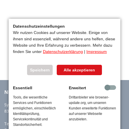
Datenschutzeinstellungen
Wir nutzen Cookies auf unserer Website. Einige von
ihnen sind essenziell, während andere uns helfen, diese
Website und Ihre Erfahrung zu verbessern. Mehr dazu
finden Sie unter
Datenschutzerklärung
|
Impressum
Speichern
Alle akzeptieren
Essentiell
Erweitert
NIEROLEN GmbH
Tools, die wesentliche
Drittanbieter wie browser-
Services und Funktionen
update.org, um unseren
Sylvensteinstr. 60a
ermöglichen, einschließlich
Kunden erweiterte Funktionen
83661 Lenggries
Identitätsprüfung,
auf unserer Webseite
Servicekontinuität und
anzubieten.
Tel:
+49 8042 914880
Standortsicherheit.