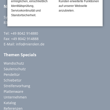
ermöglichen, einschließlich
Kunden erweiterte Funktionen
NIEROLEN GmbH
Identitätsprüfung,
auf unserer Webseite
Servicekontinuität und
anzubieten.
Standortsicherheit.
Sylvensteinstr. 60a
83661 Lenggries
Tel:
+49 8042 914880
Fax: +49 8042 914888
E-Mail:
info@nierolen.de
Themen Specials
Wandschutz
Säulenschutz
Pendeltür
Schiebetür
Streifenvorhang
Plattenware
Unternehmen
Katalog
Referenzen