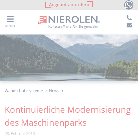
Angebot anfordern
MENÜ
Wandschutzsysteme
News
Kontinuierliche Modernisierung
des Maschinenparks
28. Februar 2010