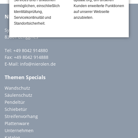
Services und Funktionen
update.org, um unseren
ermöglichen, einschließlich
Kunden erweiterte Funktionen
Identitätsprüfung,
auf unserer Webseite
NIEROLEN GmbH
Servicekontinuität und
anzubieten.
Standortsicherheit.
Sylvensteinstr. 60a
83661 Lenggries
Tel:
+49 8042 914880
Fax: +49 8042 914888
E-Mail:
info@nierolen.de
Themen Specials
Wandschutz
Säulenschutz
Pendeltür
Schiebetür
Streifenvorhang
Plattenware
Unternehmen
Katalog