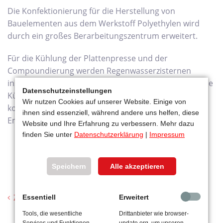
Die Konfektionierung für die Herstellung von
Bauelementen aus dem Werkstoff Polyethylen wird
durch ein großes Berarbeitungszentrum erweitert.
Für die Kühlung der Plattenpresse und der
Compoundierung werden Regenwasserzisternen
installiert um den Wasserverbrauch zu optimieren. Die
Datenschutzeinstellungen
Kühlung wird mit einer Wärmerückgewinnung
Wir nutzen Cookies auf unserer Website. Einige von
kombiniert um fossile Brennstoffe einzusparen und
ihnen sind essenziell, während andere uns helfen, diese
Emissionen zu reduzieren.
Website und Ihre Erfahrung zu verbessern. Mehr dazu
finden Sie unter
Datenschutzerklärung
|
Impressum
Speichern
Alle akzeptieren
Zur Beitragsübersicht
Essentiell
Erweitert
Tools, die wesentliche
Drittanbieter wie browser-